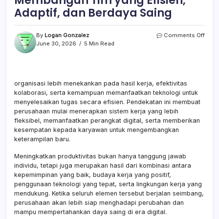
Membangun Tim yang Efisien,
Adaptif, dan Berdaya Saing
on
By
Logan Gonzalez
Comments Off
Meni
June 30, 2026
5 Min Read
Produ
Kary
Strat
Mode
organisasi lebih menekankan pada hasil kerja, efektivitas
Mem
kolaborasi, serta kemampuan memanfaatkan teknologi untuk
Tim
yang
menyelesaikan tugas secara efisien. Pendekatan ini membuat
Efisi
perusahaan mulai menerapkan sistem kerja yang lebih
Adapt
fleksibel, memanfaatkan perangkat digital, serta memberikan
dan
kesempatan kepada karyawan untuk mengembangkan
Berd
keterampilan baru.
Sain
Meningkatkan produktivitas bukan hanya tanggung jawab
individu, tetapi juga merupakan hasil dari kombinasi antara
kepemimpinan yang baik, budaya kerja yang positif,
penggunaan teknologi yang tepat, serta lingkungan kerja yang
mendukung. Ketika seluruh elemen tersebut berjalan seimbang,
perusahaan akan lebih siap menghadapi perubahan dan
mampu mempertahankan daya saing di era digital.