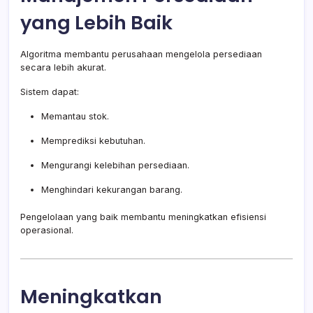
yang Lebih Baik
Algoritma membantu perusahaan mengelola persediaan
secara lebih akurat.
Sistem dapat:
Memantau stok.
Memprediksi kebutuhan.
Mengurangi kelebihan persediaan.
Menghindari kekurangan barang.
Pengelolaan yang baik membantu meningkatkan efisiensi
operasional.
Meningkatkan