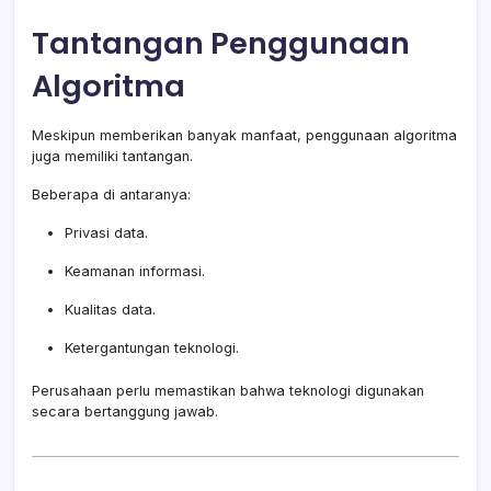
Tantangan Penggunaan
Algoritma
Meskipun memberikan banyak manfaat, penggunaan algoritma
juga memiliki tantangan.
Beberapa di antaranya:
Privasi data.
Keamanan informasi.
Kualitas data.
Ketergantungan teknologi.
Perusahaan perlu memastikan bahwa teknologi digunakan
secara bertanggung jawab.