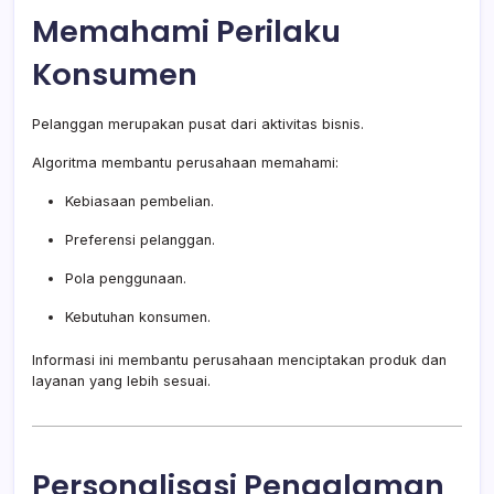
Memahami Perilaku
Konsumen
Pelanggan merupakan pusat dari aktivitas bisnis.
Algoritma membantu perusahaan memahami:
Kebiasaan pembelian.
Preferensi pelanggan.
Pola penggunaan.
Kebutuhan konsumen.
Informasi ini membantu perusahaan menciptakan produk dan
layanan yang lebih sesuai.
Personalisasi Pengalaman