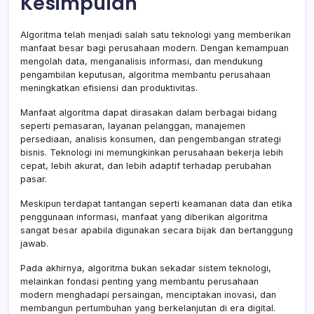
Kesimpulan
Algoritma telah menjadi salah satu teknologi yang memberikan
manfaat besar bagi perusahaan modern. Dengan kemampuan
mengolah data, menganalisis informasi, dan mendukung
pengambilan keputusan, algoritma membantu perusahaan
meningkatkan efisiensi dan produktivitas.
Manfaat algoritma dapat dirasakan dalam berbagai bidang
seperti pemasaran, layanan pelanggan, manajemen
persediaan, analisis konsumen, dan pengembangan strategi
bisnis. Teknologi ini memungkinkan perusahaan bekerja lebih
cepat, lebih akurat, dan lebih adaptif terhadap perubahan
pasar.
Meskipun terdapat tantangan seperti keamanan data dan etika
penggunaan informasi, manfaat yang diberikan algoritma
sangat besar apabila digunakan secara bijak dan bertanggung
jawab.
Pada akhirnya, algoritma bukan sekadar sistem teknologi,
melainkan fondasi penting yang membantu perusahaan
modern menghadapi persaingan, menciptakan inovasi, dan
membangun pertumbuhan yang berkelanjutan di era digital.