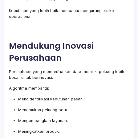
Keputusan yang lebih baik membantu mengurangi risiko
operasional.
Mendukung Inovasi
Perusahaan
Perusahaan yang memanfaatkan data memiliki peluang lebih
besar untuk berinovasi.
Algoritma membantu:
Mengidentifikasi kebutuhan pasar.
Menemukan peluang baru.
Mengembangkan layanan.
Meningkatkan produk.