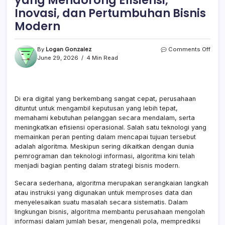
yang Mendorong Efisiensi,
Inovasi, dan Pertumbuhan Bisnis
Modern
on
By
Logan Gonzalez
Comments Off
Manf
June 29, 2026
4 Min Read
Algo
bagi
Peru
Tekn
Di era digital yang berkembang sangat cepat, perusahaan
Cerd
dituntut untuk mengambil keputusan yang lebih tepat,
yang
Mend
memahami kebutuhan pelanggan secara mendalam, serta
Efisi
meningkatkan efisiensi operasional. Salah satu teknologi yang
Inova
memainkan peran penting dalam mencapai tujuan tersebut
dan
adalah algoritma. Meskipun sering dikaitkan dengan dunia
Pert
pemrograman dan teknologi informasi, algoritma kini telah
Bisni
menjadi bagian penting dalam strategi bisnis modern.
Mode
Secara sederhana, algoritma merupakan serangkaian langkah
atau instruksi yang digunakan untuk memproses data dan
menyelesaikan suatu masalah secara sistematis. Dalam
lingkungan bisnis, algoritma membantu perusahaan mengolah
informasi dalam jumlah besar, mengenali pola, memprediksi