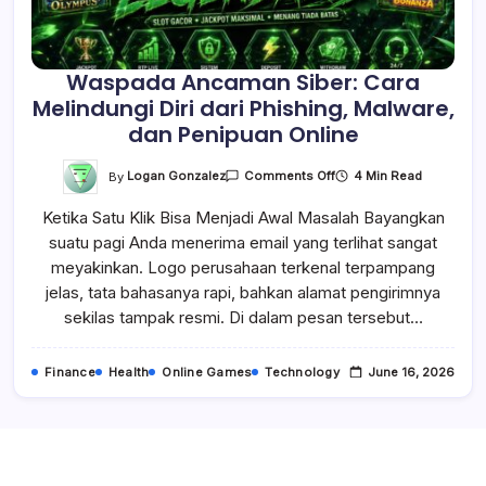
Waspada Ancaman Siber: Cara
Melindungi Diri dari Phishing, Malware,
dan Penipuan Online
On
By
Logan Gonzalez
4 Min Read
Comments Off
Waspada
Ancaman
Ketika Satu Klik Bisa Menjadi Awal Masalah Bayangkan
Siber:
Cara
suatu pagi Anda menerima email yang terlihat sangat
Melindungi
Diri
meyakinkan. Logo perusahaan terkenal terpampang
Dari
Phishing,
jelas, tata bahasanya rapi, bahkan alamat pengirimnya
Malware,
sekilas tampak resmi. Di dalam pesan tersebut…
Dan
Penipuan
Online
Finance
Health
Online Games
Technology
June 16, 2026