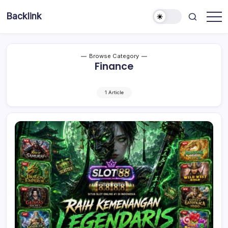
Skip
Backlink
to
Indonesia
content
Browse Category
Finance
1 Article