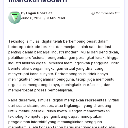
Interaktif Modern
on
By
Logan Gonzalez
Comments Off
Pera
June 6, 2026
3 Min Read
Tekn
Simu
Digita
dala
Teknologi simulasi digital telah berkembang pesat dalam
Peng
beberapa dekade terakhir dan menjadi salah satu fondasi
Plat
Intera
penting dalam berbagai industri modern. Mulai dari pendidikan,
Mode
pelatihan profesional, pengembangan perangkat lunak, hingga
industri hiburan digital, simulasi memungkinkan pengguna untuk
berinteraksi dengan lingkungan virtual yang dirancang
menyerupai kondisi nyata. Perkembangan ini tidak hanya
meningkatkan pengalaman pengguna, tetapi juga membantu
organisasi mengurangi biaya, meningkatkan efisiensi, dan
mempercepat proses pembelajaran.
Pada dasarnya, simulasi digital merupakan representasi virtual
dari suatu sistem, proses, atau lingkungan yang dirancang
untuk meniru perilaku dunia nyata. Dengan memanfaatkan
teknologi komputer, pengembang dapat menciptakan
pengalaman interaktif yang memungkinkan pengguna
memahami suatu konsep tanpa harus menghadapi risiko atau